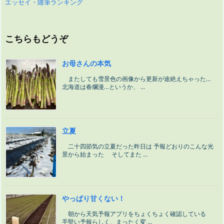
エッセイ・随筆ランキング
こちらもどうぞ
お母さんの本気
またしても雪景色の画像から更新が途絶えちゃった…
北海道は春爛漫…というか、 ...
立夏
二十四節気の立夏だった昨日は 予報どおりのこんな光
景から始まった そしてまた ...
やっぱり甘くない！
朝から天気予報アプリをちょくちょく確認している
手堅い予報らしく、まったく変 ...