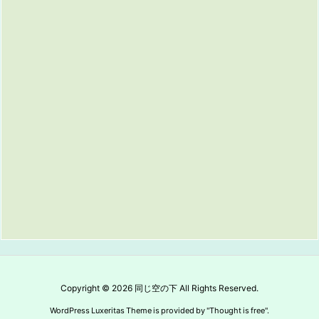
Copyright ©
2026
同じ空の下
All Rights Reserved.
WordPress Luxeritas Theme is provided by "
Thought is free
".