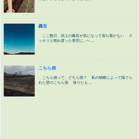
轟音
ここ数日、頭上の轟音が気になって落ち着かない ス
ッキリと晴れ渡った青空に…ヘ ...
こちら側
こちら側って、どちら側？ 私の独断によって隔てら
れた壁のこちら側 借りたも ...