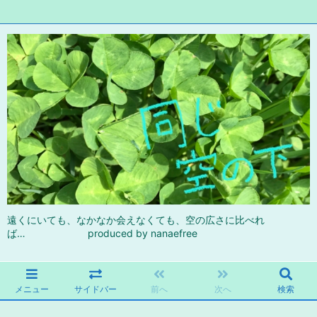
遠くにいても、なかなか会えなくても、空の広さに比べれ
ば… produced by nanaefree
メニュー
サイドバー
前へ
次へ
検索