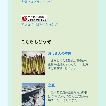
人気ブログランキング
エッセイ・随筆ランキング
こちらもどうぞ
お母さんの本気
またしても雪景色の画像から
更新が途絶えちゃった… 北海
道は春爛漫…というか、 ...
立夏
二十四節気の立夏だった昨日
は 予報どおりのこんな光景から
始まった そしてまた ...