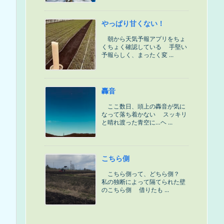
やっぱり甘くない！
朝から天気予報アプリをちょ
くちょく確認している 手堅い
予報らしく、まったく変 ...
轟音
ここ数日、頭上の轟音が気に
なって落ち着かない スッキリ
と晴れ渡った青空に…ヘ ...
こちら側
こちら側って、どちら側？
私の独断によって隔てられた壁
のこちら側 借りたも ...