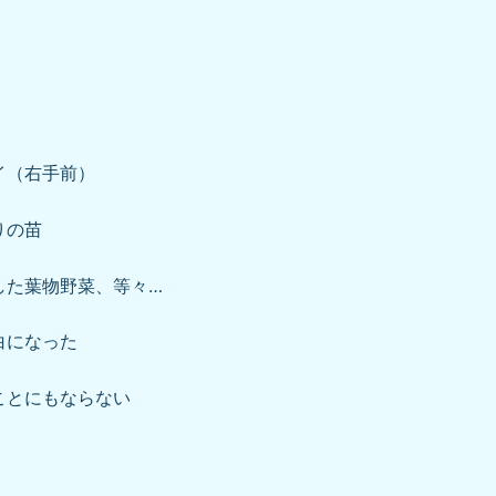
イ（右手前）
りの苗
た葉物野菜、等々…
白になった
ことにもならない