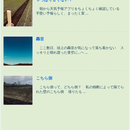
朝から天気予報アプリをちょくちょく確認している
手堅い予報らしく、まったく変 ...
轟音
ここ数日、頭上の轟音が気になって落ち着かない ス
ッキリと晴れ渡った青空に…ヘ ...
こちら側
こちら側って、どちら側？ 私の独断によって隔てら
れた壁のこちら側 借りたも ...