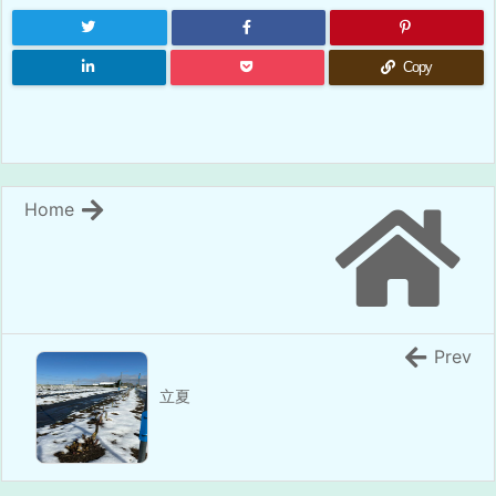
Copy
Home
Prev
立夏