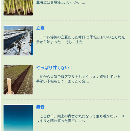
北海道は春爛漫…というか、 ...
立夏
二十四節気の立夏だった昨日は 予報どおりのこんな光
景から始まった そしてまた ...
やっぱり甘くない！
朝から天気予報アプリをちょくちょく確認している
手堅い予報らしく、まったく変 ...
轟音
ここ数日、頭上の轟音が気になって落ち着かない ス
ッキリと晴れ渡った青空に…ヘ ...