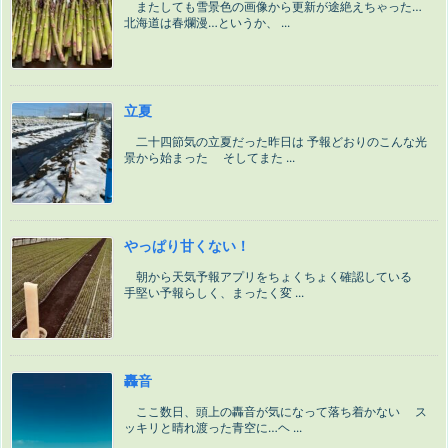
またしても雪景色の画像から更新が途絶えちゃった…
北海道は春爛漫…というか、 ...
立夏
二十四節気の立夏だった昨日は 予報どおりのこんな光
景から始まった そしてまた ...
やっぱり甘くない！
朝から天気予報アプリをちょくちょく確認している
手堅い予報らしく、まったく変 ...
轟音
ここ数日、頭上の轟音が気になって落ち着かない ス
ッキリと晴れ渡った青空に…ヘ ...