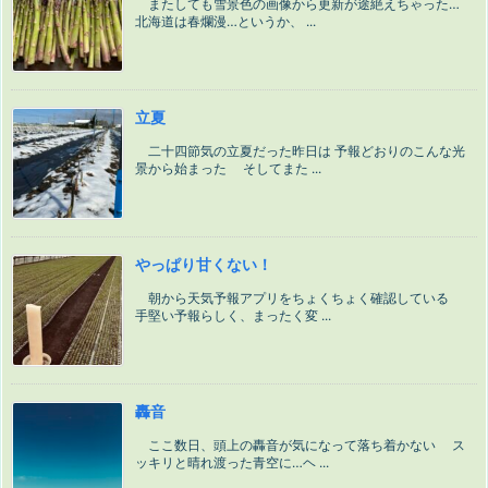
またしても雪景色の画像から更新が途絶えちゃった…
北海道は春爛漫…というか、 ...
立夏
二十四節気の立夏だった昨日は 予報どおりのこんな光
景から始まった そしてまた ...
やっぱり甘くない！
朝から天気予報アプリをちょくちょく確認している
手堅い予報らしく、まったく変 ...
轟音
ここ数日、頭上の轟音が気になって落ち着かない ス
ッキリと晴れ渡った青空に…ヘ ...