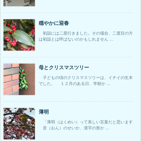
穏やかに迎春
初詣には二度行きました。その場合、二度目の方
は初詣とは呼ばないのかもしれません ...
母とクリスマスツリー
子どもの頃のクリスマスツリーは、イチイの生木
でした。 １２月のある日、学校か ...
薄明
「薄明（はくめい）って美しい言葉だと思います
音（おん）のせいか、漢字の形か ...